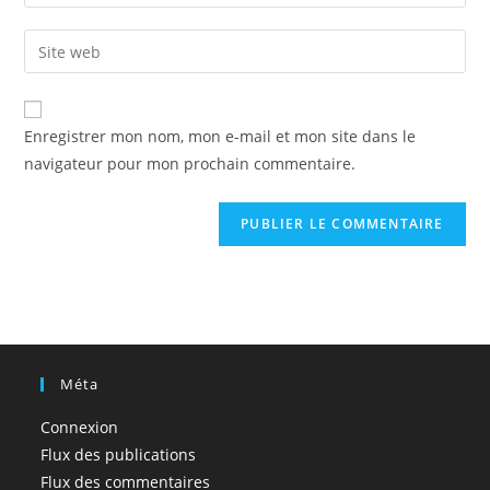
your
username
email
Enter
to
address
your
comment
to
website
comment
URL
Enregistrer mon nom, mon e-mail et mon site dans le
(optional)
navigateur pour mon prochain commentaire.
Méta
Connexion
Flux des publications
Flux des commentaires