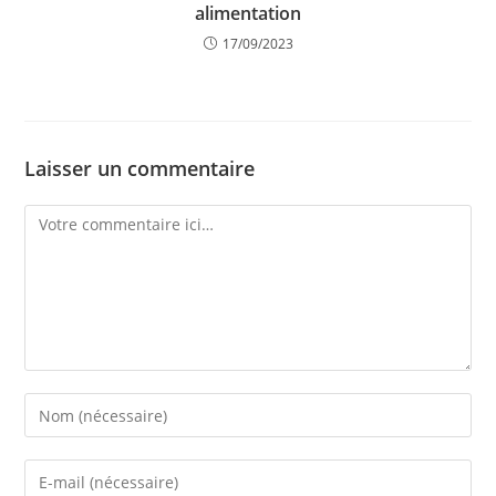
alimentation
17/09/2023
Laisser un commentaire
Comment
Enter
your
name
Enter
or