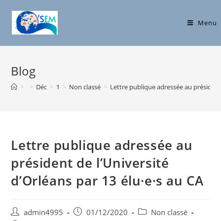
Skip
to
Menu
content
Blog
>
>
Déc
>
1
>
Non classé
>
Lettre publique adressée au président 
Lettre publique adressée au
président de l’Université
d’Orléans par 13 élu·e·s au CA
Post
Post
Post
admin4995
01/12/2020
Non classé