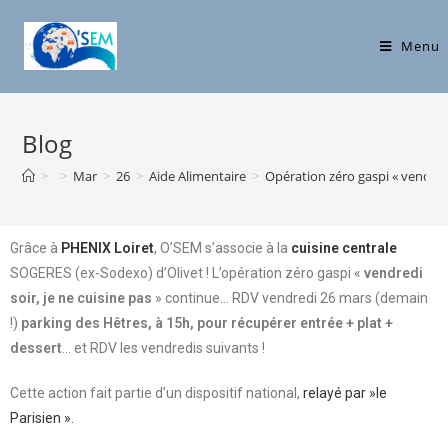
Menu
Blog
>
>
Mar
>
26
>
Aide Alimentaire
>
Opération zéro gaspi « vendredi 
Grâce à
PHENIX Loiret
, O’SEM s’associe à la
cuisine centrale
SOGERES (ex-Sodexo) d’Olivet ! L’opération zéro gaspi «
vendredi
soir, je ne cuisine pas
» continue… RDV vendredi 26 mars (demain
!)
parking des Hêtres, à 15h, pour récupérer entrée + plat +
dessert
… et RDV les vendredis suivants !
Cette action fait partie d’un dispositif national,
relayé par »le
Parisien ».