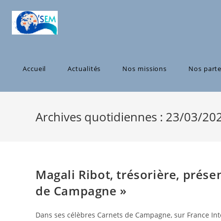
Skip
to
content
Accueil
Actualités
Nos missions
Nos parte
Archives quotidiennes : 23/03/20
Magali Ribot, trésorière, prés
de Campagne »
Dans ses célèbres Carnets de Campagne, sur France Inter