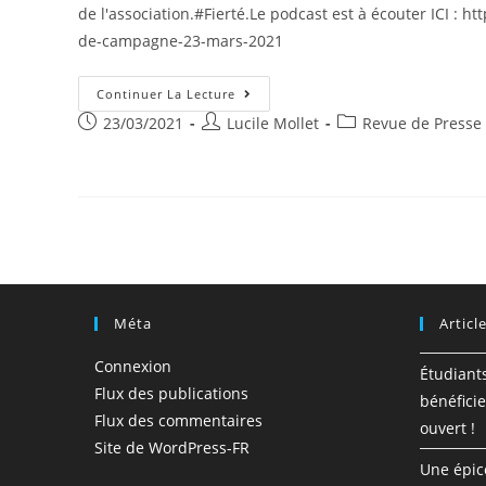
de l'association.#Fierté.Le podcast est à écouter ICI :
de-campagne-23-mars-2021
Magali
Continuer La Lecture
Ribot,
Post
Post
Post
23/03/2021
Lucile Mollet
Revue de Presse
Trésorière,
Présente
published:
author:
category:
O’SEM
Dans
L’émission
« Carnets
De
Campagne »
Méta
Articl
Connexion
Étudiant
Flux des publications
bénéficie
Flux des commentaires
ouvert !
Site de WordPress-FR
Une épic