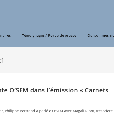
naires
Témoignages / Revue de presse
Qui sommes-no
21
ente O’SEM dans l’émission « Carnets
, Philippe Bertrand a parlé d'O'SEM avec Magali Ribot, trésorière