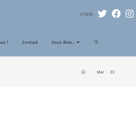
O'SEM
us ?
Contact
Vous êtes…
>
>
Mar
>
23