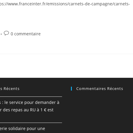
 https://www.franceinter.fr/emissions/carnets-de-campagne/carnets-
Post
0 commentaire
comments:
es Récents
Commentaires Récents
s : le service pour demander à
r des repas au RU à 1 € est
erie solidaire pour une