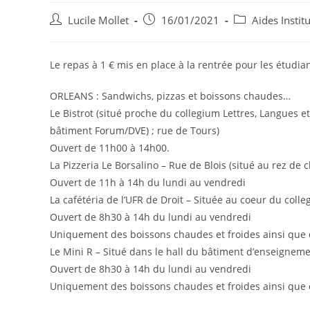
Post
Post
Post
Lucile Mollet
16/01/2021
Aides Instit
author:
published:
category:
Le repas à 1 € mis en place à la rentrée pour les étudia
ORLEANS : Sandwichs, pizzas et boissons chaudes…
Le Bistrot (situé proche du collegium Lettres, Langues 
bâtiment Forum/DVE) ; rue de Tours)
Ouvert de 11h00 à 14h00.
La Pizzeria Le Borsalino – Rue de Blois (situé au rez de
Ouvert de 11h à 14h du lundi au vendredi
La cafétéria de l’UFR de Droit – Située au coeur du colle
Ouvert de 8h30 à 14h du lundi au vendredi
Uniquement des boissons chaudes et froides ainsi que d
Le Mini R – Situé dans le hall du bâtiment d’enseignem
Ouvert de 8h30 à 14h du lundi au vendredi
Uniquement des boissons chaudes et froides ainsi que d