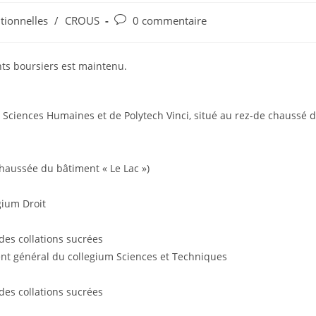
Post
utionnelles
/
CROUS
0 commentaire
comments:
nts boursiers est maintenu.
et Sciences Humaines et de Polytech Vinci, situé au rez-de chaussé 
 chaussée du bâtiment « Le Lac »)
gium Droit
es collations sucrées
ent général du collegium Sciences et Techniques
es collations sucrées