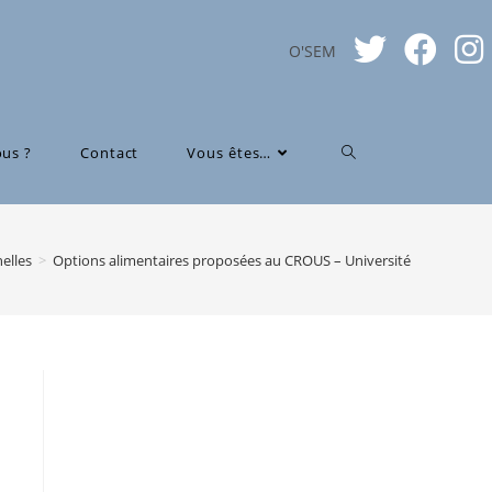
O'SEM
us ?
Contact
Vous êtes…
nelles
>
Options alimentaires proposées au CROUS – Université d’Orléans