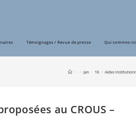
naires
Témoignages / Revue de presse
Qui sommes-no
>
>
Jan
>
16
>
Aides Institution
 proposées au CROUS –