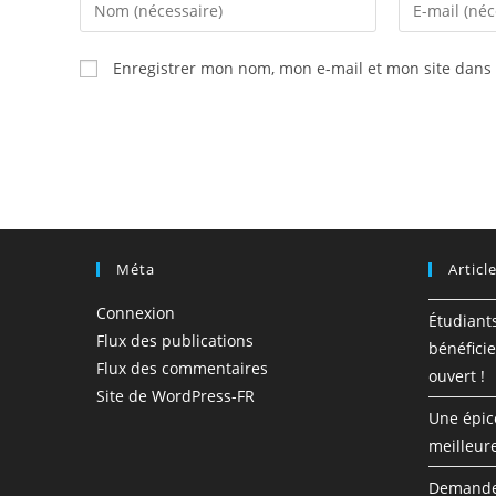
Enter
Enter
your
your
name
email
Enregistrer mon nom, mon e-mail et mon site dans
or
address
username
to
to
comment
comment
Méta
Articl
Connexion
Étudiant
Flux des publications
bénéficie
Flux des commentaires
ouvert !
Site de WordPress-FR
Une épic
meilleur
Demandez