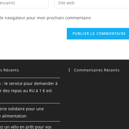
Enter
your
website
 le navigateur pour mon prochain commentaire.
URL
(optional)
es Récents
Commentaires Récents
s : le service pour demander à
r des repas au RU à 1 € est
erie solidaire pour une
e alimentation
 un vélo en prêt pour vos