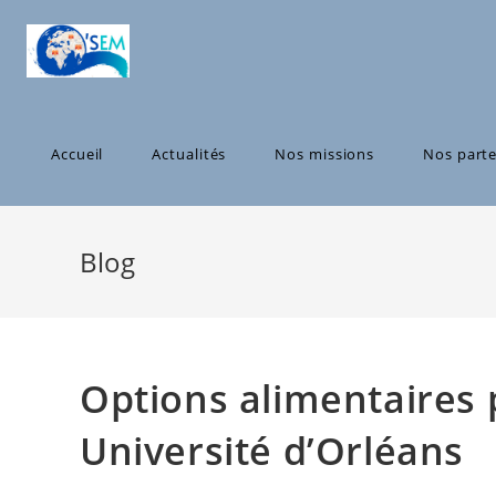
Skip
to
content
Accueil
Actualités
Nos missions
Nos parte
Blog
Options alimentaires
Université d’Orléans