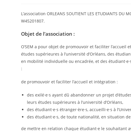
author:
published:
category:
L’association ORLEANS SOUTIENT LES ETUDIANTS DU MON
W45201807.
Objet de l’association :
O’SEM a pour objet de promouvoir et faciliter l’accueil 
études supérieures à l’université d’Orléans, des étudiant·
en mobilité individuelle ou encadrée, et des étudiant·e·s
:
de promouvoir et faciliter l’accueil et intégration :
des exilé·e·s ayant dû abandonner un projet d’études
leurs études supérieures à l’université d’Orléans,
des étudiant·e·s étranger·ère·s, accueilli·e·s à l’Univ
des étudiant·e·s, de toute nationalité, en situation de
de mettre en relation chaque étudiant·e le souhaitant ave