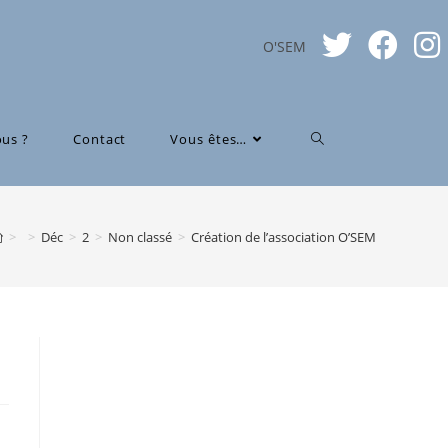
O'SEM
us ?
Contact
Vous êtes…
>
>
Déc
>
2
>
Non classé
>
Création de l’association O’SEM