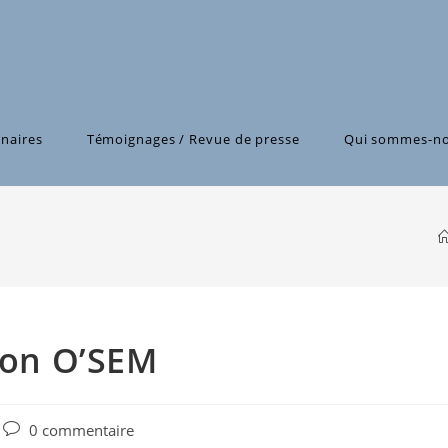
naires
Témoignages / Revue de presse
Qui sommes-no
tion O’SEM
Post
0 commentaire