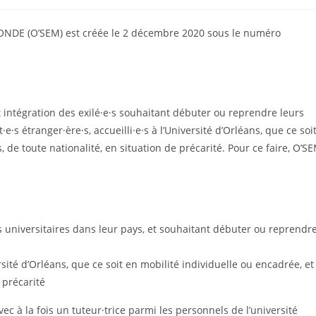
comments:
DE (O’SEM) est créée le 2 décembre 2020 sous le numéro
et intégration des exilé·e·s souhaitant débuter ou reprendre leurs
e·s étranger·ère·s, accueilli·e·s à l’Université d’Orléans, que ce soi
, de toute nationalité, en situation de précarité. Pour ce faire, O’S
 universitaires dans leur pays, et souhaitant débuter ou reprendr
ersité d’Orléans, que ce soit en mobilité individuelle ou encadrée, et
 précarité
c à la fois un tuteur·trice parmi les personnels de l’université