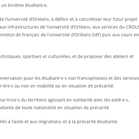
u un binôme étudiant·e,
de l’université d’Orléans, à définir et à concrétiser leur futur projet
ux infrastructures de l’université d’Orléans, aux services du CROU
Institut de Français de l’université d’Orléans (IdF) puis aux cours en
artistiques, sportives et culturelles, et de proposer des ateliers et
nversation pour les étudiant·e·s non francophones) et des service
er·ère·s ou non en mobilité ou en situation de précarité,
r·trice·s du territoire agissant en solidarité avec les exilé·e·s,
udiants de toute nationalité en situation de précarité
iés à l’asile et aux migrations, et à la précarité étudiante.