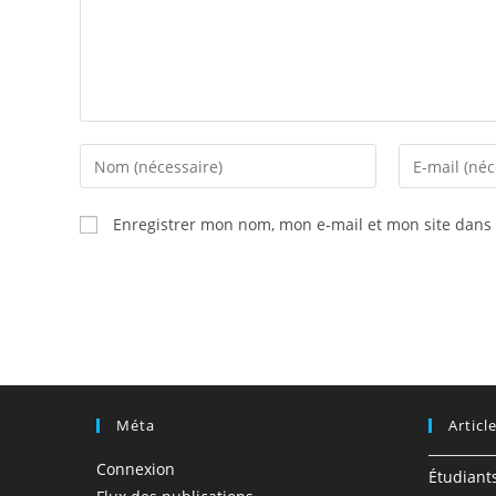
Enter
Enter
your
your
name
email
Enregistrer mon nom, mon e-mail et mon site dans
or
address
username
to
to
comment
comment
Méta
Articl
Connexion
Étudiant