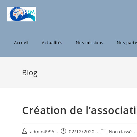
Skip
to
content
Accueil
Actualités
Nos missions
Nos parte
Blog
Création de l’associa
Post
Post
Post
admin4995
02/12/2020
Non classé